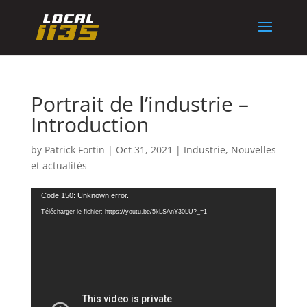
Portrait de l’industrie –
Introduction
by
Patrick Fortin
|
Oct 31, 2021
|
Industrie
,
Nouvelles
et actualités
Lecteur
Code 150: Unknown error.
vidéo
Télécharger le fichier: https://youtu.be/5kLSAnY30LU?_=1