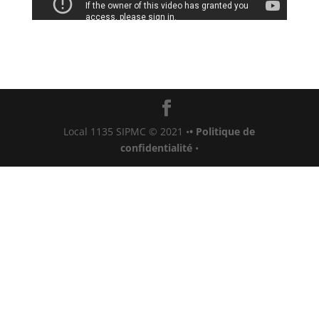
Local 1135 SIPMC © 2021
•
• Politique de
confidentialité
•