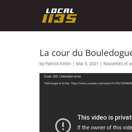
La cour du Bouledogue
by
Patrick Fortin
|
Mai 3, 2021
|
Nouvelles et a
Lecteur
Code 150: Unknown error.
vidéo
Télécharger le fichier: https://www.youtube.com/watch?v=P3cVfHMk88