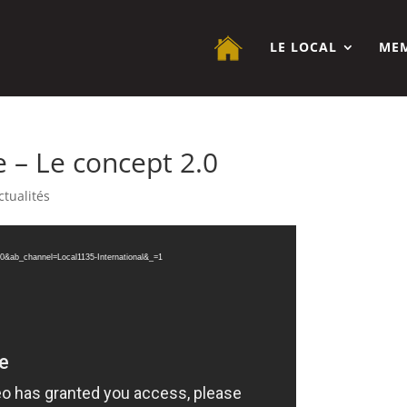
LE LOCAL
ME
 – Le concept 2.0
ctualités
0&ab_channel=Local1135-International&_=1